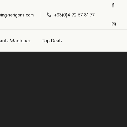
ing-serigons.com
+33(0)4 92 57 81 77
tants Magiques
Top Deals