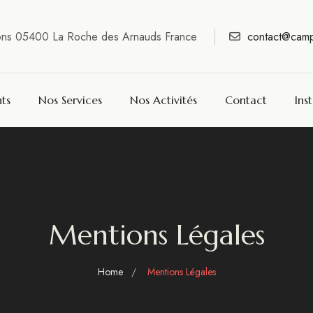
ons 05400 La Roche des Arnauds France
contact@camp
ts
Nos Services
Nos Activités
Contact
Ins
Mentions Légales
Home
Mentions Légales