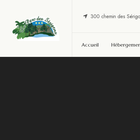
300 chemin des Sérig
Accueil
Hébergemen